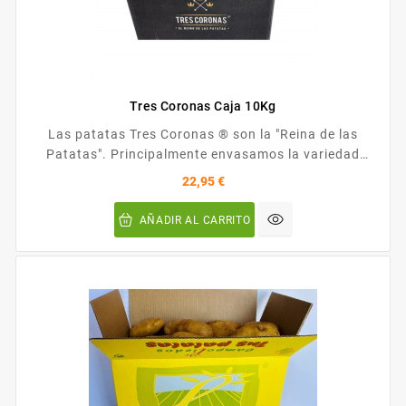
Tres Coronas Caja 10Kg
Las patatas Tres Coronas ® son la "Reina de las
Patatas". Principalmente envasamos la variedad
VOYAGER durante todo el año que nuestra empresa
Precio
22,95 €
cultiva en exclusividad en la Península Ibérica y
brinda a los consumidores la posibilidad de saborear
AÑADIR AL CARRITO
una patata exclusiva que tanto fritas como cocidas
evocarán sensaciones inolvidables. VOYAGER es una
variedad de alto...