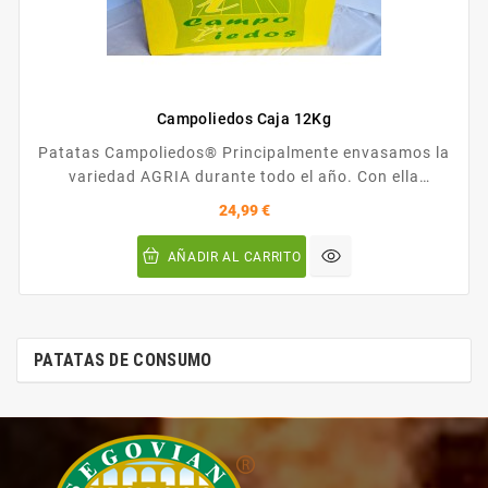
Campoliedos Caja 12Kg
Patatas Campoliedos® Principalmente envasamos la
variedad AGRIA durante todo el año. Con ella
garantizamos al consumidor fritura crujiente y un
Precio
24,99 €
espectacular color dorado que hará las delicias de
los amantes de la auténtica patata frita.
AÑADIR AL CARRITO
Recomendaciones de conservación: GUARDAR EN UN
LUGAR TOTALMENTE OSCURO, SECO Y FRESCO
(Entre...
PATATAS DE CONSUMO