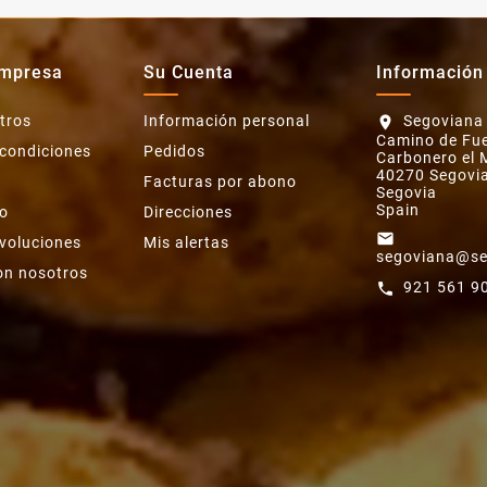
Empresa
Su Cuenta
Información
tros
Información personal
Segoviana
location_on
Camino de Fue
 condiciones
Pedidos
Carbonero el 
40270 Segovi
Facturas por abono
Segovia
Spain
o
Direcciones
email
evoluciones
Mis alertas
segoviana@se
on nosotros
921 561 9
call