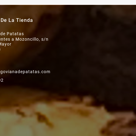
 De La Tienda
 de Patatas
ntes a Mozoncillo, s/n
Mayor
a
govianadepatatas.com
02