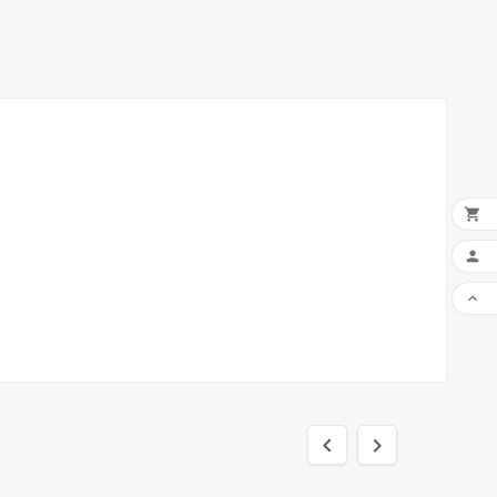




